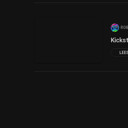
ROB
Kicks
LEE