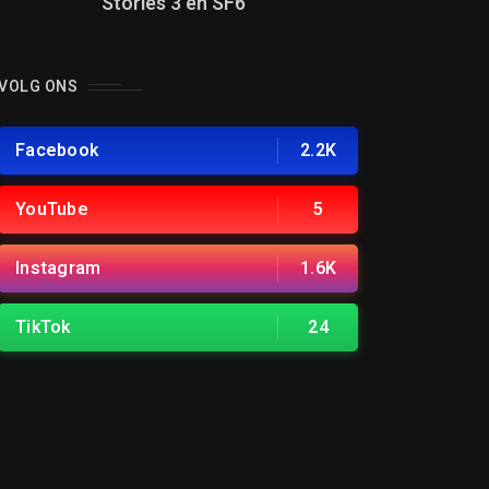
Stories 3 en SF6
VOLG ONS
Facebook
2.2K
YouTube
5
Instagram
1.6K
TikTok
24