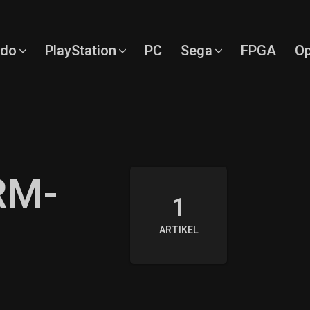
ndo
PlayStation
PC
Sega
FPGA
Op
RM-
1
ARTIKEL