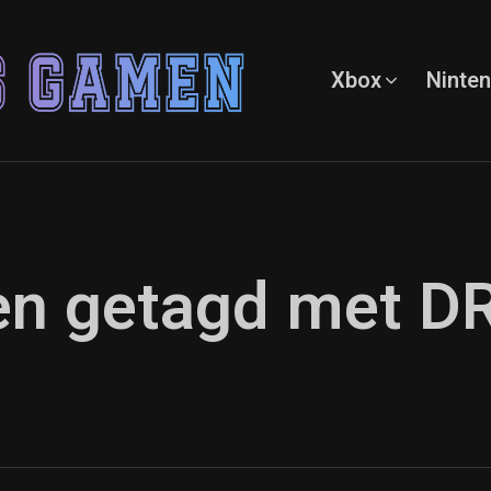
Xbox
Ninte
ten getagd met D