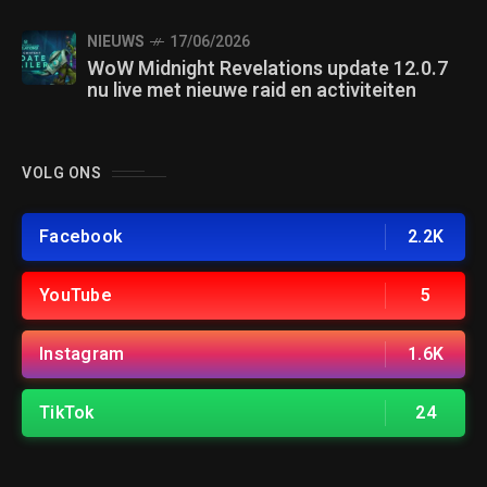
NIEUWS
17/06/2026
WoW Midnight Revelations update 12.0.7
nu live met nieuwe raid en activiteiten
VOLG ONS
Facebook
2.2K
YouTube
5
Instagram
1.6K
TikTok
24