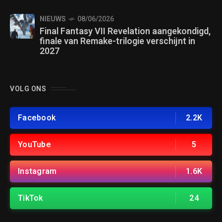
NIEUWS
08/06/2026
Final Fantasy VII Revelation aangekondigd,
finale van Remake-trilogie verschijnt in
2027
VOLG ONS
Facebook
2.2K
YouTube
5
Instagram
1.6K
TikTok
24