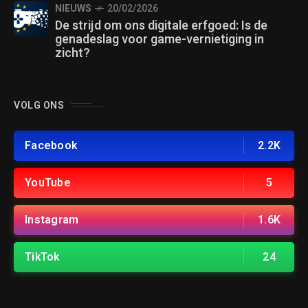
NIEUWS
20/02/2026
De strijd om ons digitale erfgoed: Is de
genadeslag voor game-vernietiging in
zicht?
VOLG ONS
Facebook
2.2K
YouTube
5
Instagram
1.6K
TikTok
24