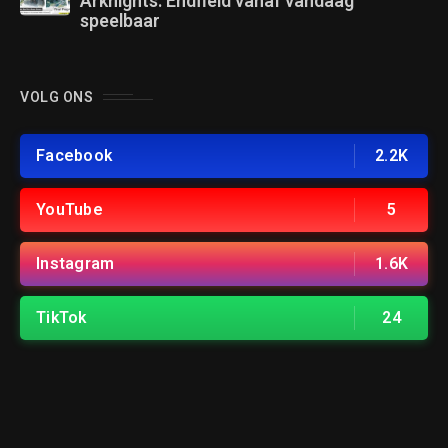
Arknights: Endfield vanaf vandaag
speelbaar
VOLG ONS
Facebook
2.2K
YouTube
5
Instagram
1.6K
TikTok
24