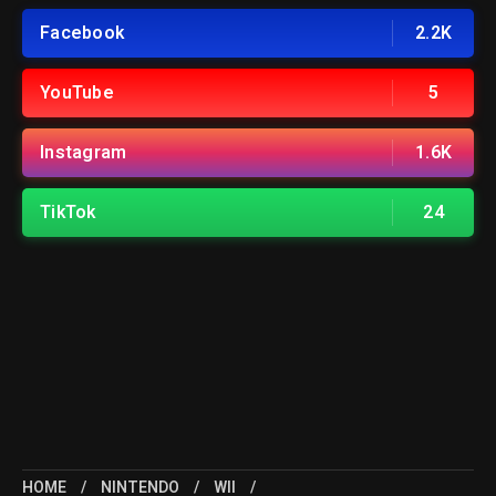
Facebook
2.2K
YouTube
5
Instagram
1.6K
TikTok
24
HOME
NINTENDO
WII