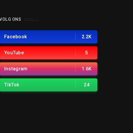
VOLG ONS
Facebook
2.2K
YouTube
5
Instagram
1.6K
TikTok
24