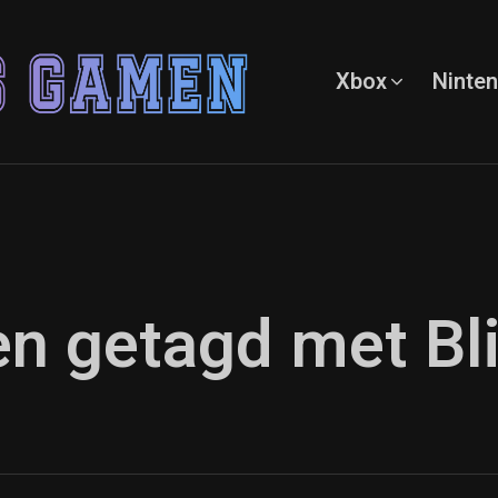
Xbox
Ninte
en getagd met Bl