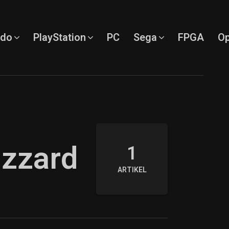
ndo
PlayStation
PC
Sega
FPGA
Op
izzard
1
ARTIKEL