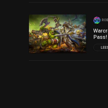
ROB
Warcra
Pass!
LEE