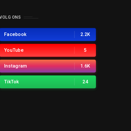
VOLG ONS
Facebook
2.2K
YouTube
5
Instagram
1.6K
TikTok
24