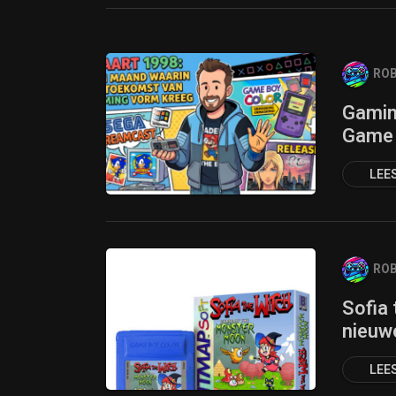
ROB
Gamin
Game 
LEE
ROB
Sofia
nieuw
LEE