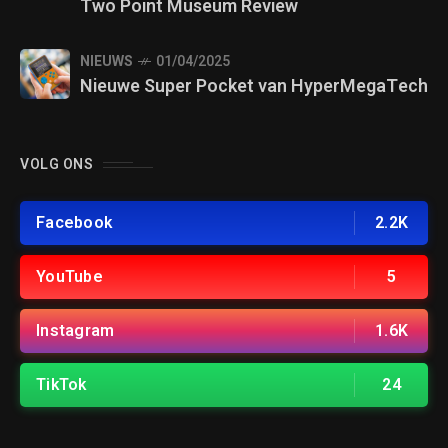
Two Point Museum Review
NIEUWS
01/04/2025
Nieuwe Super Pocket van HyperMegaTech
VOLG ONS
Facebook
2.2K
YouTube
5
Instagram
1.6K
TikTok
24