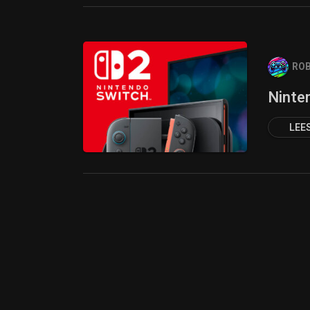
ROB
Ninte
LEE