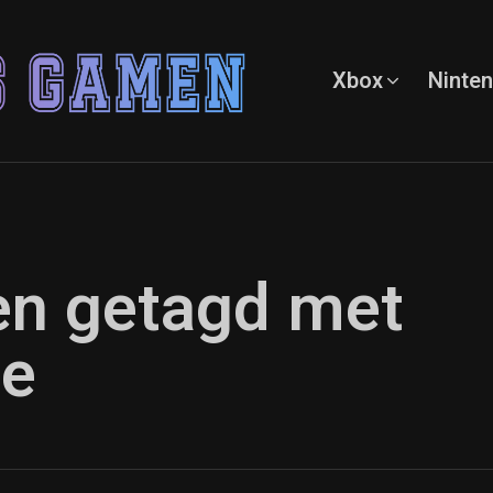
Xbox
Ninte
ten getagd met
le