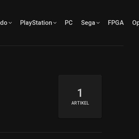
ndo
PlayStation
PC
Sega
FPGA
Op
1
ARTIKEL