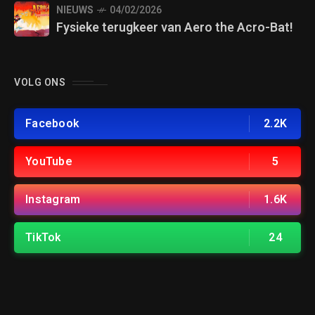
NIEUWS
04/02/2026
Fysieke terugkeer van Aero the Acro-Bat!
VOLG ONS
Facebook
2.2K
YouTube
5
Instagram
1.6K
TikTok
24