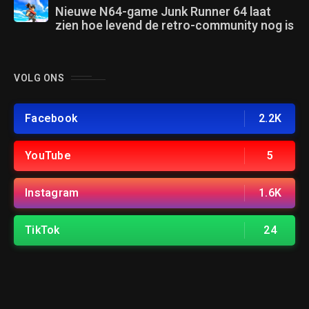
Nieuwe N64-game Junk Runner 64 laat
zien hoe levend de retro-community nog is
VOLG ONS
Facebook
2.2K
YouTube
5
Instagram
1.6K
TikTok
24