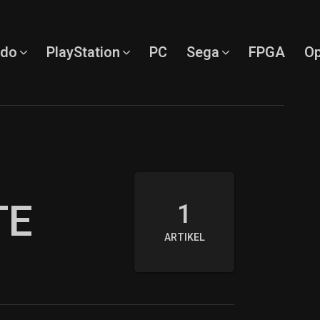
ndo
PlayStation
PC
Sega
FPGA
Op
TE
1
ARTIKEL