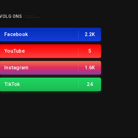
VOLG ONS
Facebook
2.2K
YouTube
5
Instagram
1.6K
TikTok
24