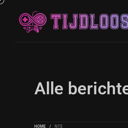
Alle berich
HOME
NTE