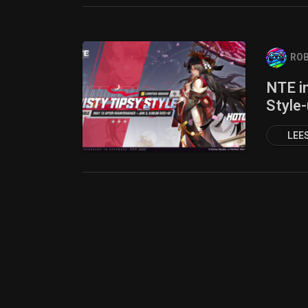
ROB
NTE in
Style
LEE