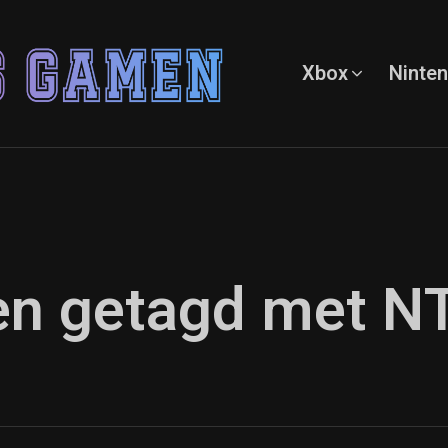
Xbox
Ninte
ten getagd met N