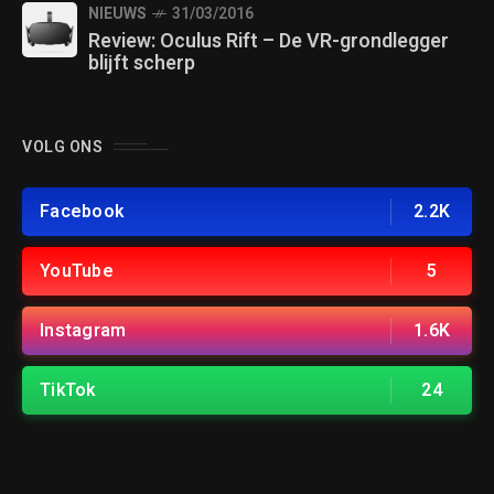
NIEUWS
31/03/2016
Review: Oculus Rift – De VR-grondlegger
blijft scherp
VOLG ONS
Facebook
2.2K
YouTube
5
Instagram
1.6K
TikTok
24