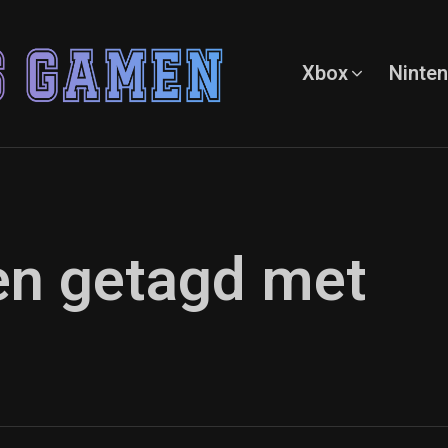
Xbox
Ninte
ten getagd met