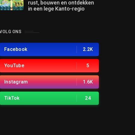
rust, bouwen en ontdekken
in een lege Kanto-regio
VOLG ONS
Facebook
2.2K
YouTube
5
Instagram
1.6K
TikTok
24