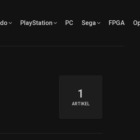
ndo
PlayStation
PC
Sega
FPGA
Op
1
ARTIKEL