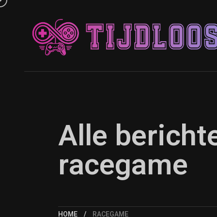
Alle berich
racegame
HOME
RACEGAME