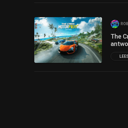
ROB
The C
antwo
LEE