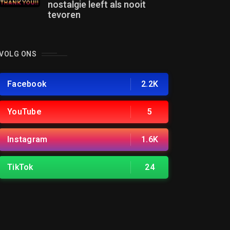
nostalgie leeft als nooit
tevoren
VOLG ONS
Facebook
2.2K
YouTube
5
Instagram
1.6K
TikTok
24