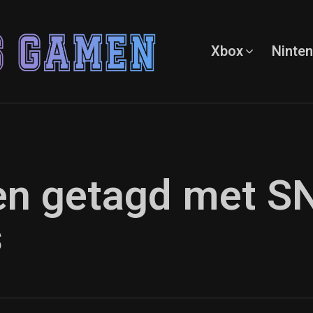
Xbox
Ninte
ten getagd met S
s