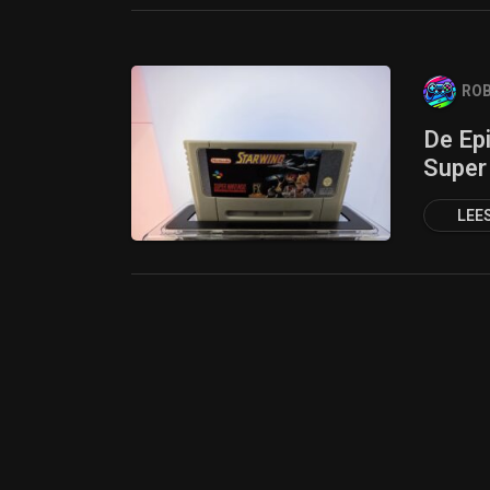
ROB
De Epi
Super
LEE