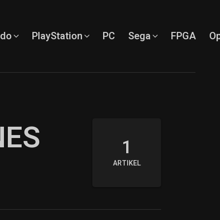
ndo
PlayStation
PC
Sega
FPGA
Op
NES
1
ARTIKEL