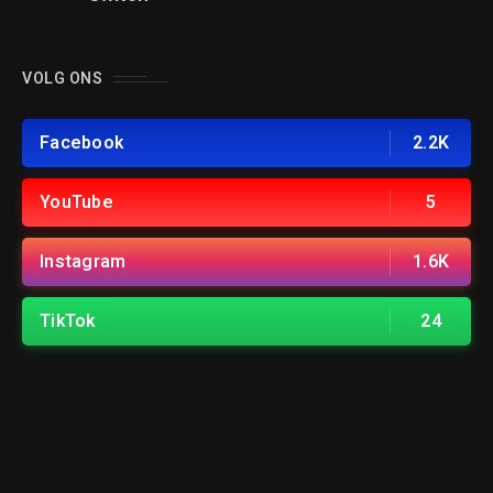
VOLG ONS
Facebook
2.2K
YouTube
5
Instagram
1.6K
TikTok
24