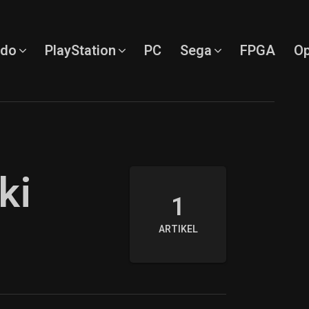
ndo
PlayStation
PC
Sega
FPGA
Op
ki
1
ARTIKEL