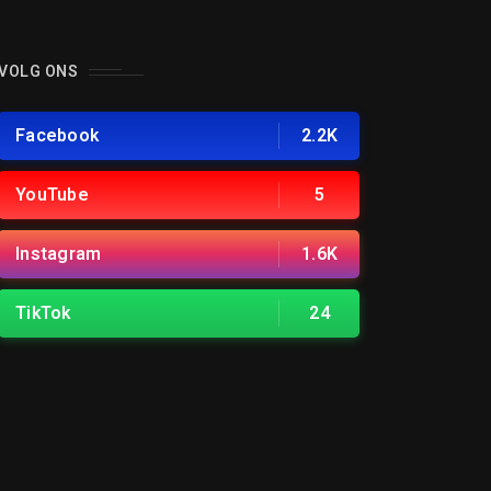
VOLG ONS
Facebook
2.2K
YouTube
5
Instagram
1.6K
TikTok
24