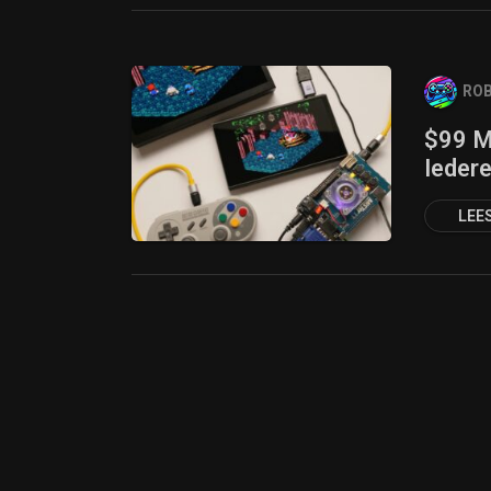
ROB
$99 M
Ieder
LEE