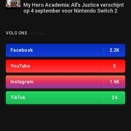
My Hero Academia: All's Justice verschijnt
op 4 september voor Nintendo Switch 2
VOLG ONS
Facebook
2.2K
YouTube
5
Instagram
1.6K
TikTok
24