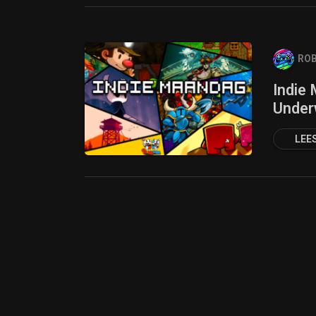
ROB
Indie
Underw
LEE