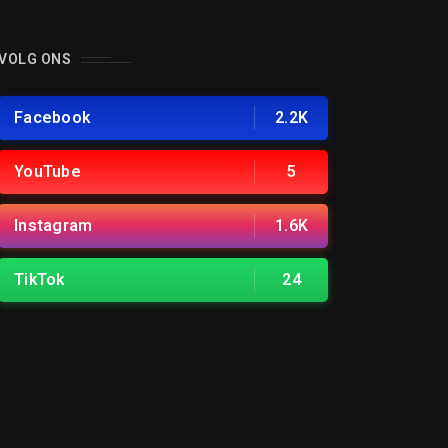
VOLG ONS
Facebook
2.2K
YouTube
5
Instagram
1.6K
TikTok
24