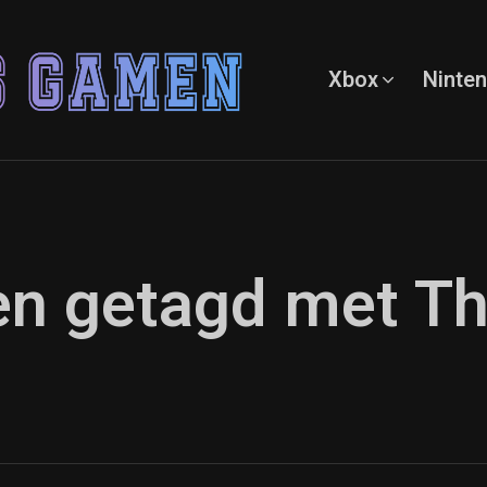
Xbox
Ninte
ten getagd met T