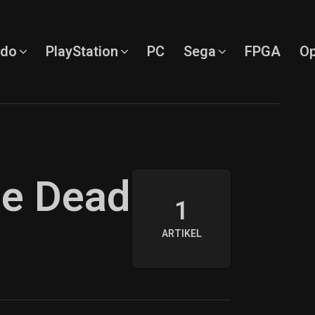
ndo
PlayStation
PC
Sega
FPGA
Op
he Dead
1
ARTIKEL