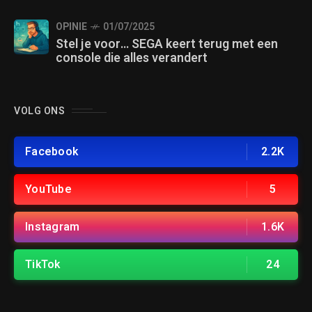
OPINIE
01/07/2025
Stel je voor… SEGA keert terug met een
console die alles verandert
VOLG ONS
Facebook
2.2K
YouTube
5
Instagram
1.6K
TikTok
24