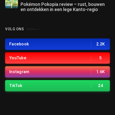
Pokémon Pokopia review – rust, bouwen
en ontdekken in een lege Kanto-regio
VOLG ONS
Facebook
2.2K
YouTube
5
Instagram
1.6K
TikTok
24