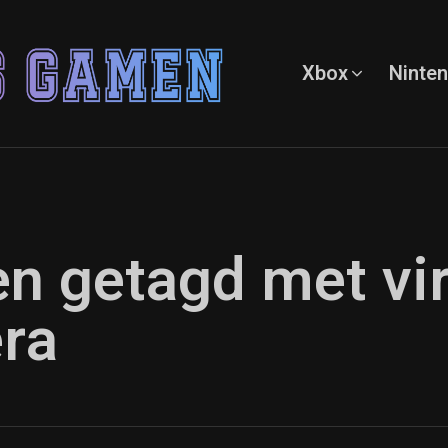
Xbox
Ninte
en getagd met vir
era