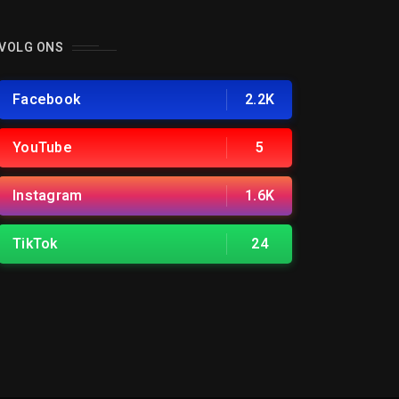
VOLG ONS
Facebook
2.2K
YouTube
5
Instagram
1.6K
TikTok
24