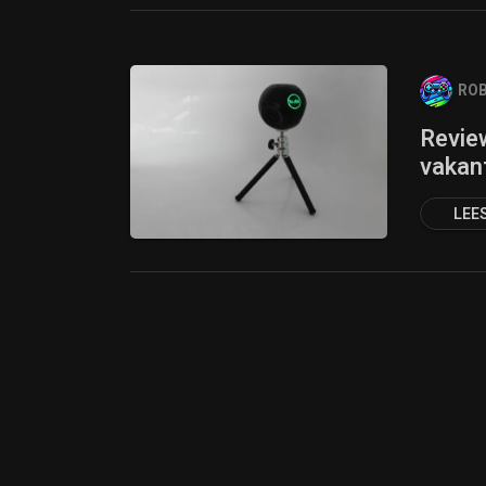
ROB
Review
vakant
LEE