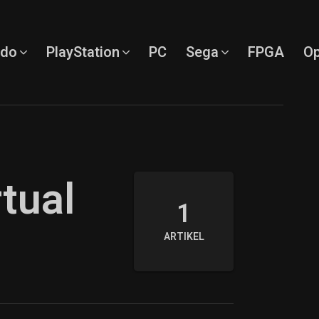
ndo
PlayStation
PC
Sega
FPGA
Op
tual
1
ARTIKEL