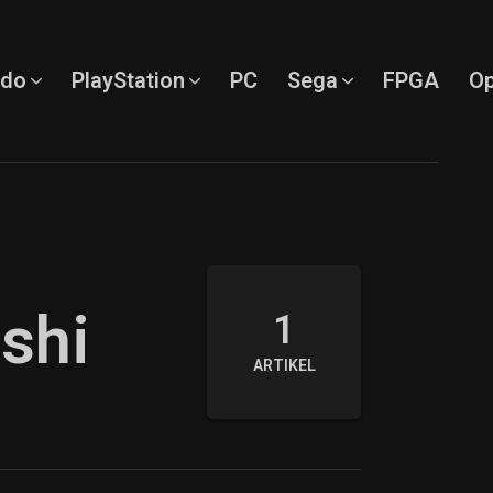
ndo
PlayStation
PC
Sega
FPGA
Op
shi
1
ARTIKEL