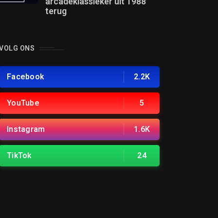
arcadeklassieker uit 1988
terug
VOLG ONS
Facebook
2.2K
YouTube
5
Instagram
1.6K
TikTok
24