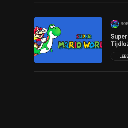
ROB
Super
Tijdlo
LEE