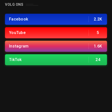
VOLG ONS
Facebook
2.2K
YouTube
5
Instagram
1.6K
TikTok
24