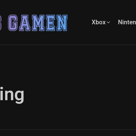
Xbox
Ninte
ing