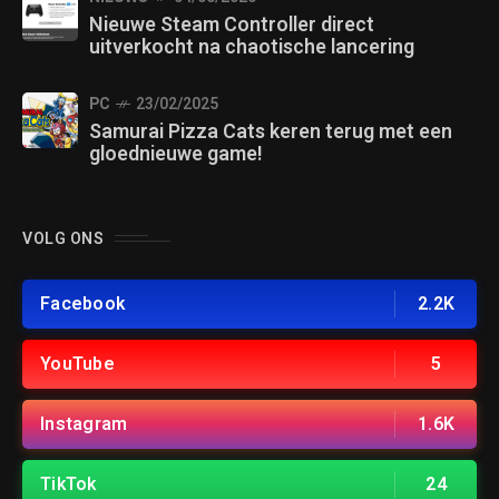
Nieuwe Steam Controller direct
uitverkocht na chaotische lancering
PC
23/02/2025
Samurai Pizza Cats keren terug met een
gloednieuwe game!
VOLG ONS
Facebook
2.2K
YouTube
5
Instagram
1.6K
TikTok
24