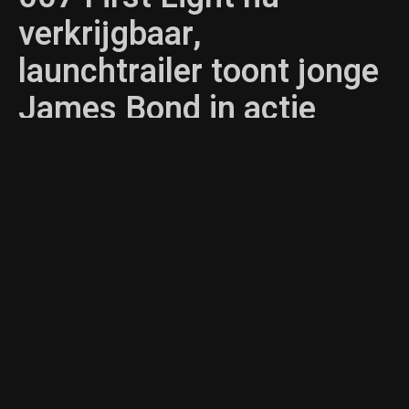
verkrijgbaar,
launchtrailer toont jonge
James Bond in actie
ROBBERT BRUS
SWITCH 2
,
XBOX SERIES
,
STEAM
,
PS5
,
NIEUWS
,
PC
,
XBOX
,
PLAYSTATION
26/05/2026