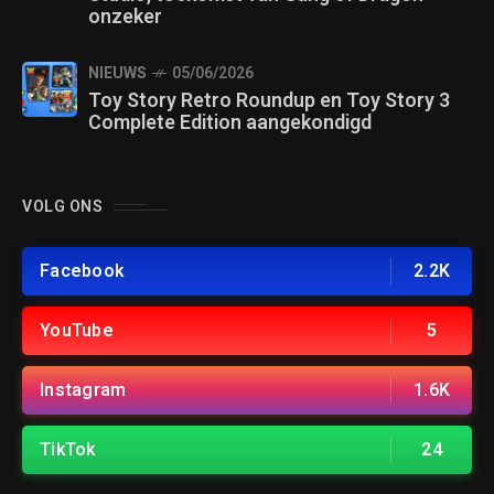
onzeker
NIEUWS
05/06/2026
Toy Story Retro Roundup en Toy Story 3
Complete Edition aangekondigd
VOLG ONS
Facebook
2.2K
YouTube
5
Instagram
1.6K
TikTok
24