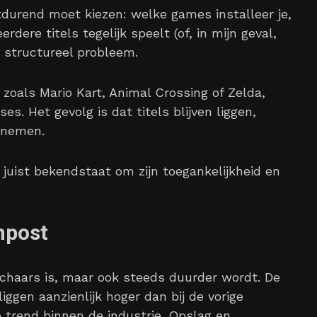
rtdurend moet kiezen: welke games installeer je,
dere titels tegelijk speelt (of, in mijn geval,
 structureel probleem.
’, zoals Mario Kart, Animal Crossing of Zelda,
s. Het gevolg is dat titels blijven liggen,
nnemen.
 juist bekendstaat om zijn toegankelijkheid en
npost
schaars is, maar ook steeds duurder wordt. De
ggen aanzienlijk hoger dan bij de vorige
re trend binnen de industrie. Opslag en