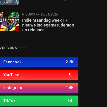
NIEUWS
20/04/2026
Indie Maandag week 17:
nieuwe indiegames, demo’s
en releases
VOLG ONS
Facebook
2.2K
YouTube
5
Instagram
1.6K
TikTok
24