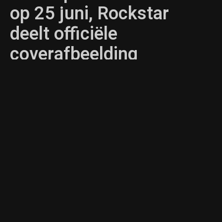
op 25 juni, Rockstar
deelt officiële
coverafbeelding
ROBBERT BRUS
XBOX SERIES
,
XBOX
,
PLAYSTATION
,
NIEUWS
,
PS5
18/06/2026