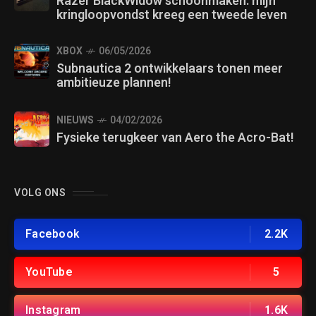
Razer BlackWidow schoonmaken: mijn
kringloopvondst kreeg een tweede leven
XBOX
06/05/2026
Subnautica 2 ontwikkelaars tonen meer
ambitieuze plannen!
NIEUWS
04/02/2026
Fysieke terugkeer van Aero the Acro-Bat!
VOLG ONS
Facebook
2.2K
YouTube
5
Instagram
1.6K