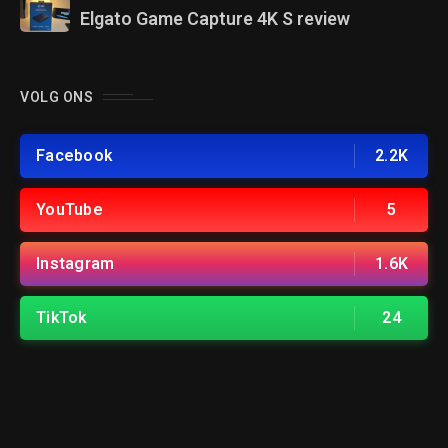
Elgato Game Capture 4K S review
VOLG ONS
Facebook
2.2K
YouTube
5
Instagram
1.6K
TikTok
24