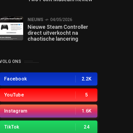
NIEUWS
04/05/2026
Nieuwe Steam Controller
direct uitverkocht na
chaotische lancering
VOLG ONS
Facebook
2.2K
YouTube
5
Instagram
1.6K
TikTok
24