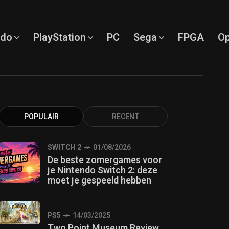
ndo
PlayStation
PC
Sega
FPGA
Op
POPULAIR
RECENT
SWITCH 2
01/08/2026
De beste zomergames voor
je Nintendo Switch 2: deze
moet je gespeeld hebben
PS5
14/03/2025
Two Point Museum Review