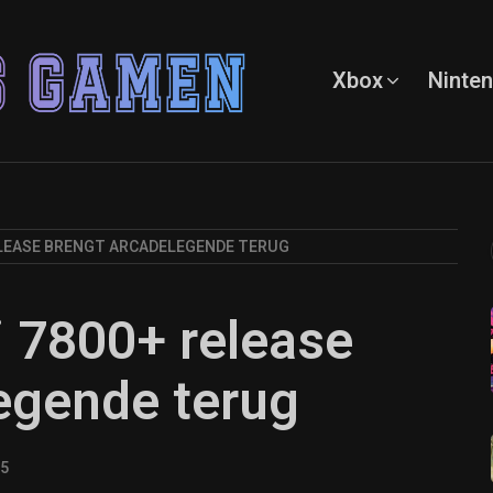
Xbox
Ninte
RELEASE BRENGT ARCADELEGENDE TERUG
i 7800+ release
egende terug
25