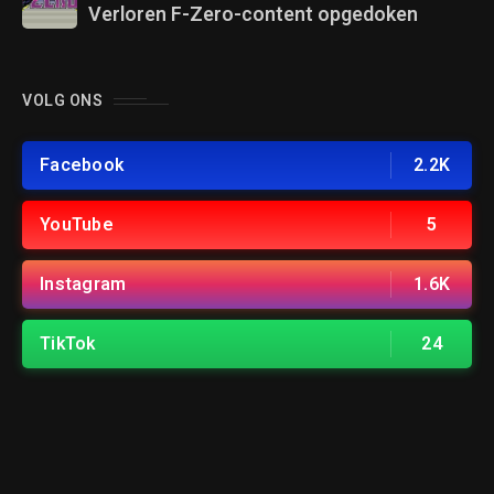
Verloren F-Zero-content opgedoken
VOLG ONS
Facebook
2.2K
YouTube
5
Instagram
1.6K
TikTok
24