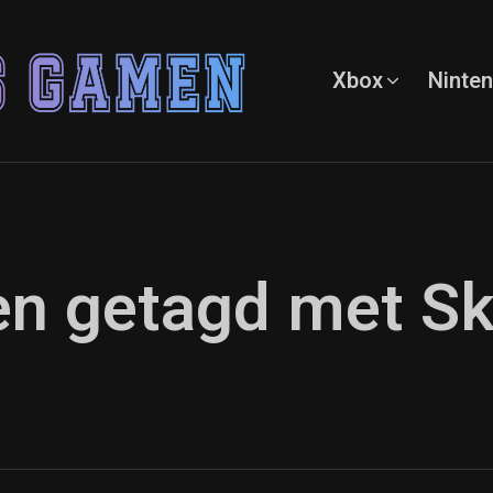
Xbox
Ninte
en getagd met Sk