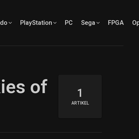
ndo
PlayStation
PC
Sega
FPGA
Op
ies of
1
ARTIKEL