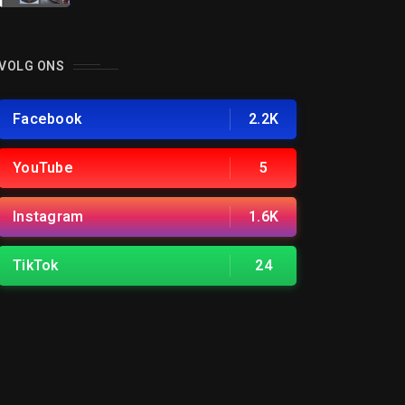
VOLG ONS
Facebook
2.2K
YouTube
5
Instagram
1.6K
TikTok
24