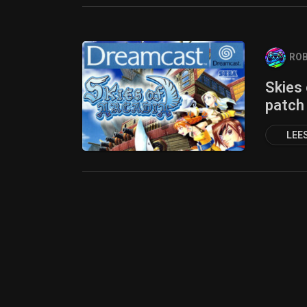
ROB
Skies
patch
LEE