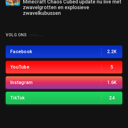
Minecraft Chaos Cubed update nu live met
zwavelgrotten en explosieve
zwavelkubussen
VOLG ONS
Facebook
2.2K
YouTube
5
Instagram
1.6K
TikTok
24