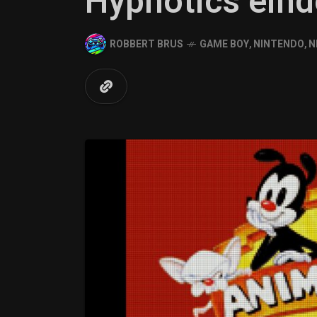
Hypnotics einde
ROBBERT BRUS
GAME BOY
,
NINTENDO
,
N