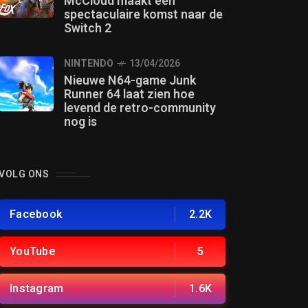
McCloud maakt een
spectaculaire komst naar de
Switch 2
NINTENDO
13/04/2026
Nieuwe N64-game Junk
Runner 64 laat zien hoe
levend de retro-community
nog is
VOLG ONS
Facebook
2.2K
YouTube
5
Instagram
1.6K