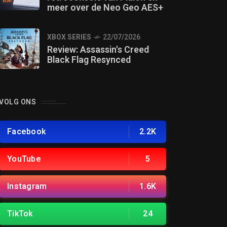
meer over de Neo Geo AES+
XBOX SERIES
22/07/2026
Review: Assassin's Creed
Black Flag Resynced
VOLG ONS
Facebook
2.2K
YouTube
5
Instagram
1.6K
TikTok
24