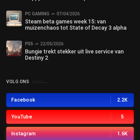
PC GAMING
07/04/2026
Steam beta games week 15: van
muizenchaos tot State of Decay 3 alpha
PS5
22/05/2026
Bungie trekt stekker uit live service van
Destiny 2
VOLG ONS
Facebook
2.2K
YouTube
5
Instagram
1.6K